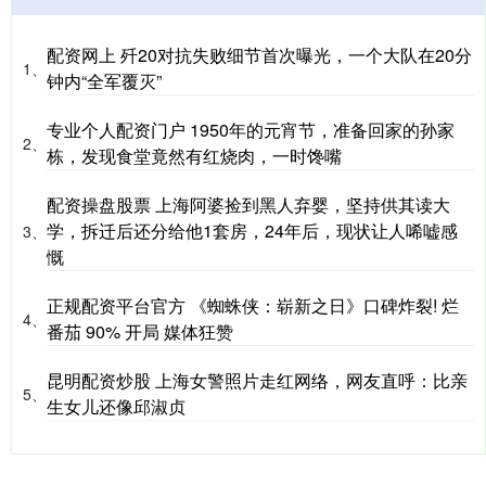
配资网上 歼20对抗失败细节首次曝光，一个大队在20分
1、
钟内“全军覆灭”
专业个人配资门户 1950年的元宵节，准备回家的孙家
2、
栋，发现食堂竟然有红烧肉，一时馋嘴
配资操盘股票 上海阿婆捡到黑人弃婴，坚持供其读大
学，拆迁后还分给他1套房，24年后，现状让人唏嘘感
3、
慨
正规配资平台官方 《蜘蛛侠：崭新之日》口碑炸裂! 烂
4、
番茄 90% 开局 媒体狂赞
昆明配资炒股 上海女警照片走红网络，网友直呼：比亲
5、
生女儿还像邱淑贞