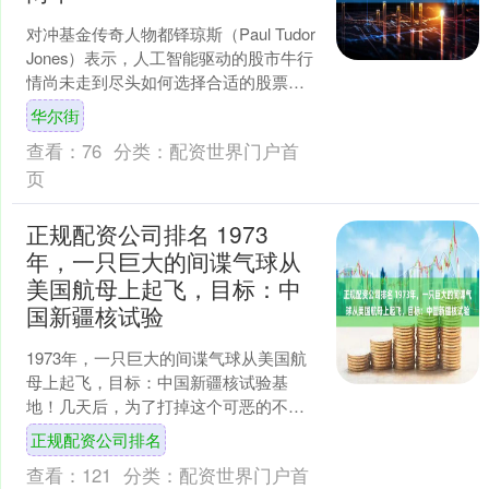
对冲基金传奇人物都铎琼斯（Paul Tudor
Jones）表示，人工智能驱动的股市牛行
情尚未走到尽头如何选择合适的股票配
资平台，他近期已加仓相关股票，并从
华尔街
数十....
查看：
76
分类：
配资世界门户首
页
正规配资公司排名 1973
年，一只巨大的间谍气球从
美国航母上起飞，目标：中
国新疆核试验
1973年，一只巨大的间谍气球从美国航
母上起飞，目标：中国新疆核试验基
地！几天后，为了打掉这个可恶的不速
之客，在队友6次尝试均告失败的情况
正规配资公司排名
下，一架歼-6竟然在万....
查看：
121
分类：
配资世界门户首