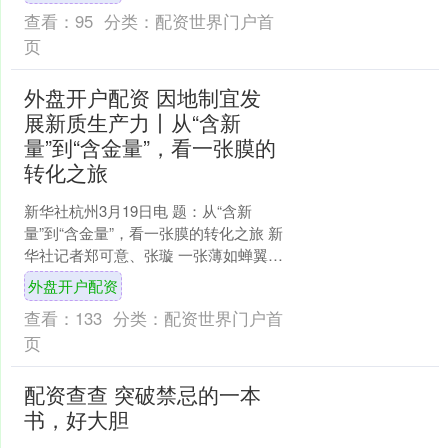
力量开辟新赛道的....
查看：
95
分类：
配资世界门户首
页
外盘开户配资 因地制宜发
展新质生产力丨从“含新
量”到“含金量”，看一张膜的
转化之旅
新华社杭州3月19日电 题：从“含新
量”到“含金量”，看一张膜的转化之旅 新
华社记者郑可意、张璇 一张薄如蝉翼的
膜，放在掌心轻若无物，却连接着千亿
外盘开户配资
级产业。它关乎....
查看：
133
分类：
配资世界门户首
页
配资查查 突破禁忌的一本
书，好大胆