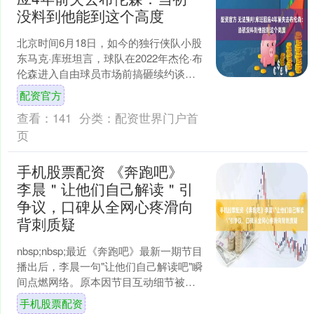
没料到他能到这个高度
北京时间6月18日，如今的独行侠队小股
东马克·库班坦言，球队在2022年杰伦·布
伦森进入自由球员市场前搞砸续约谈判
时配资官方，完全没预料到他日后能打
配资官方
出全明星级爆....
查看：
141
分类：
配资世界门户首
页
手机股票配资 《奔跑吧》
李晨＂让他们自己解读＂引
争议，口碑从全网心疼滑向
背刺质疑
nbsp;nbsp;最近《奔跑吧》最新一期节目
播出后，李晨一句"让他们自己解读吧"瞬
间点燃网络。原本因节目互动细节被网
友心疼"受欺负"的老成员，突然被贴
手机股票配资
上"背刺....