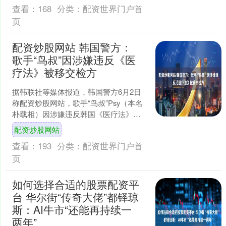
查看：
168
分类：
配资世界门户首
页
配资炒股网站 韩国警方：
歌手“鸟叔”因涉嫌违反《医
疗法》被移交检方
据韩联社等媒体报道，韩国警方6月2日
称配资炒股网站，歌手“鸟叔”Psy（本名
朴载相）因涉嫌违反韩国《医疗法》，
已被移交检方。 报道称，朴载相被指控
配资炒股网站
于2022年至....
查看：
193
分类：
配资世界门户首
页
如何选择合适的股票配资平
台 华尔街“传奇大佬”都铎琼
斯：AI牛市“还能再持续一
两年”