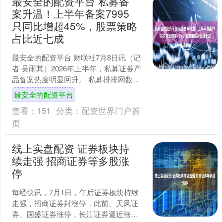
最安全的配资平台 私募备
案升温！上半年备案7995
只同比增超45%，股票策略
占比近七成
最安全的配资平台 财联社7月8日讯（记
者 吴雨其）2026年上半年，私募证券产
品备案热度明显回升。 私募排排网数据
显示，截至2026年6月30日，上半年全市
最安全的配资平台
场私....
查看：
151
分类：
配资世界门户首
页
线上实盘配资 证券板块持
续走强 招商证券等多股涨
停
每经快讯，7月1日，午后证券板块持续
走强，招商证券封涨停，此前、天风证
券、国盛证券涨停，长江证券逼近涨