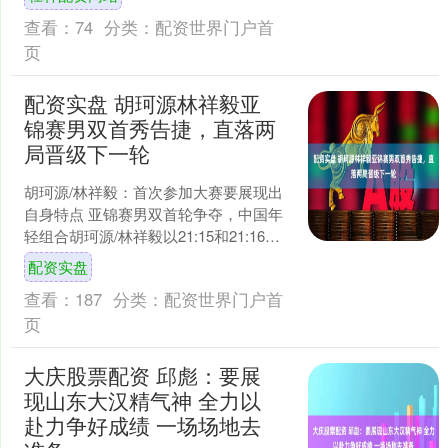
查看：
74
分类：
配资世界门户首
页
配资实盘 胡珂源林祥毅亚
锦赛男双首秀告捷，直落两
局晋级下一轮
胡珂源/林祥毅：首次参加大赛要展现出
自身特点 亚锦赛男双首轮争夺，中国年
轻组合胡珂源/林祥毅以21:15和21:16战
胜中国香港选手罗卓谦/杨盛才，晋级下
配资实盘
一轮。....
查看：
187
分类：
配资世界门户首
页
大庆股票配资 邱彪：要展
现山东大汉精气神 全力以
赴力争好成绩 一场场地去