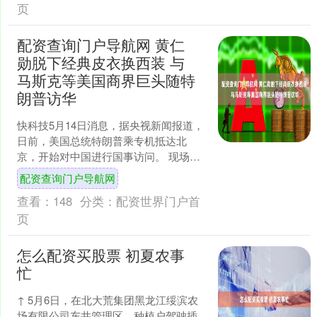
页
配资查询门户导航网 黄仁
勋脱下经典皮衣换西装 与
马斯克等美国商界巨头随特
朗普访华
快科技5月14日消息，据央视新闻报道，
日前，美国总统特朗普乘专机抵达北
京，开始对中国进行国事访问。 现场画
面显示，随特朗普一同抵达的随行人员
配资查询门户导航网
中，包括特斯拉CEO....
查看：
148
分类：
配资世界门户首
页
怎么配资买股票 初夏农事
忙
↑ 5月6日，在北大荒集团黑龙江绥滨农
场有限公司东井管理区，种植户驾驶插