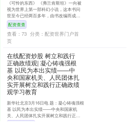
《可怜的东西》 《弗兰肯斯坦》一向被
视为世界上第一部科幻小说，这本书问
世至今已经两百多年，由书改编而成的
影视作品《科学怪人》、《弗兰肯斯
配资查查
坦》乃至《可怜的东西》，....
查看：
73
分类：
配资世界门户首
页
在线配资炒股 树立和践行
正确政绩观| 凝心铸魂强根
基 以民为本出实绩——中
央和国家机关、人民团体扎
实开展树立和践行正确政绩
观学习教育
新华社北京3月16日电 题：凝心铸魂强根
基 以民为本出实绩——中央和国家机
关、人民团体扎实开展树立和践行正确
政绩观学习教育 新华社记者高敬 树立和
在线配资炒股
践行正确政绩观....