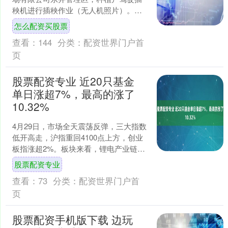
秧机进行插秧作业（无人机照片）。新
华社发（李兴摄） 初夏时节，各地农民
怎么配资买股票
抢抓农时开展农事活....
查看：
144
分类：
配资世界门户首
页
股票配资专业 近20只基金
单日涨超7%，最高的涨了
10.32%
4月29日，市场全天震荡反弹，三大指数
低开高走，沪指重回4100点上方，创业
板指涨超2%。板块来看，锂电产业链爆
发，算力租赁概念反复活跃，CPO概念
股票配资专业
盘中震荡回升....
查看：
73
分类：
配资世界门户首
页
股票配资手机版下载 边玩