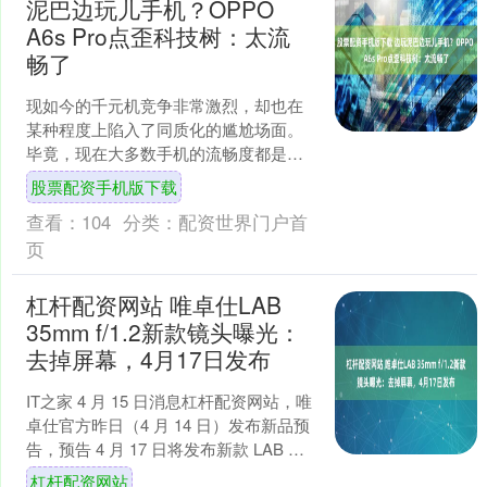
泥巴边玩儿手机？OPPO
A6s Pro点歪科技树：太流
畅了
现如今的千元机竞争非常激烈，却也在
某种程度上陷入了同质化的尴尬场面。
毕竟，现在大多数手机的流畅度都是没
问题的，日常使用基本都没区别，只有
股票配资手机版下载
独特的卖点才能吸引到用户....
查看：
104
分类：
配资世界门户首
页
杠杆配资网站 唯卓仕LAB
35mm f/1.2新款镜头曝光：
去掉屏幕，4月17日发布
IT之家 4 月 15 日消息杠杆配资网站，唯
卓仕官方昨日（4 月 14 日）发布新品预
告，预告 4 月 17 日将发布新款 LAB 系
列镜头。 据 photo....
杠杆配资网站