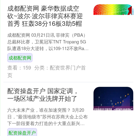
成都配资网 豪华数据成空
砍~波尔·波尔菲律宾杯赛迎
首秀 狂轰38分16板3助5帽
成都配资网 03月21日讯 菲律宾（PBA）
总裁杯比赛，卫冕冠军TNT Tropang 5G
队遭遇18分大逆转，以109-112不敌Rain
or Shine ....
成都配资网
查看：
159
分类：
配资世界门户首
页
配资操盘开户 国家定调，
一场区域产业洗牌开始了
六大未来产业，谁在加速突围？ 3月20
日，“最强地级市”苏州在苏商大会上公布
下一阶段要着力打造的十大重点新兴产
业和十大重点未来产业，释放集中优势
配资操盘开户