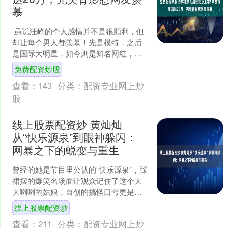
慕
虽说汪峰的个人感情并不是很顺利，但
却让每个男人都羡慕！先是模特，之后
是国际大明星，如今则是知名网红，该
说不说，汪峰的“桃花运”还是很旺的，当
免费配资炒股
然他本身也有这个魅....
查看：
143
分类：
配资专业网上炒
股
线上股票配资炒 黄灿灿
从“快乐源泉”到眼神躲闪：
网暴之下的蜕变与重生
曾经的她是节目里公认的“快乐源泉”，踩
裙摆的爆笑名场面让观众记住了这个大
大咧咧的姑娘，自创的搞怪口号更是圈
粉无数，连自曝假唱的耿直发言都被称
线上股票配资炒
作“内娱活人天花板”....
查看：
211
分类：
配资专业网上炒