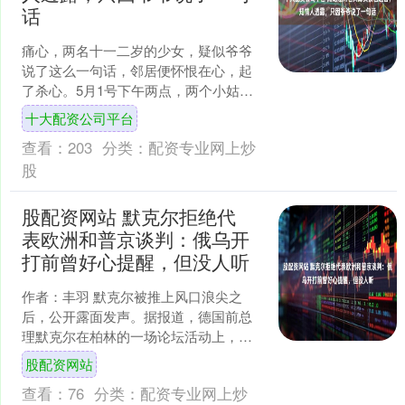
话
痛心，两名十一二岁的少女，疑似爷爷
说了这么一句话，邻居便怀恨在心，起
了杀心。5月1号下午两点，两个小姑娘
从黑龙江望奎县坤头后村出门去买零
十大配资公司平台
食，她们经过晨光超市，在....
查看：
203
分类：
配资专业网上炒
股
股配资网站 默克尔拒绝代
表欧洲和普京谈判：俄乌开
打前曾好心提醒，但没人听
作者：丰羽 默克尔被推上风口浪尖之
后，公开露面发声。据报道，德国前总
理默克尔在柏林的一场论坛活动上，明
确拒绝担任欧盟与俄罗斯之间的谈判调
股配资网站
解人，同时对欧洲当前的外....
查看：
76
分类：
配资专业网上炒