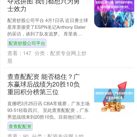
夺冠拼图 我们都想只为勇
士效力
配资炒股公司平台 4月1日讯 近日勇士球
星库里接受了ESPN名记Anthony Slater
的采访，谈到了队友追梦。 库里表
示：“我认为他会告诉你，他不会把一
配资炒股公司平台
支....
查看：
147
分类：
配资专业网上炒
股
查查配配资 能否稳住？广
东赢球后战绩为20胜10负
重回积分榜第三位
直播吧3月25日讯 CBA常规赛，广东主场
93-51轻取四川。 至此查查配配资，广东
男篮战绩来到20胜10负。目前他们和山
东战绩相同，凭借相互间胜负关系占
查查配配资
优，重....
查看：
90
分类：
配资专业网上炒