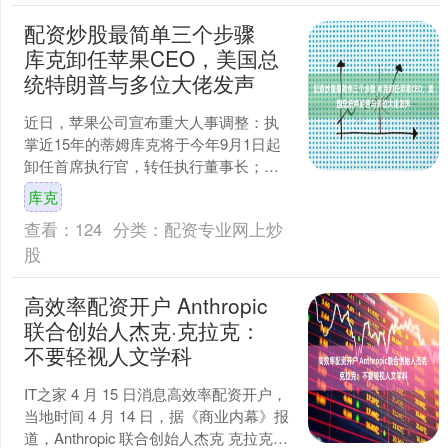
配资炒股最简单三个步骤
库克卸任苹果CEO，美国总
统特朗普与多位大佬发声
近日，苹果公司宣布重大人事调整：执
掌近15年的蒂姆库克将于今年9月1日起
卸任首席执行官，转任执行董事长；现
任硬件工程高级副总裁约翰特努斯将接
库克
任CEO并加入董事会....
查看：
124
分类：
配资专业网上炒
股
高效率配资开户 Anthropic
联合创始人杰克·克拉克：
不要轻视人文学科
IT之家 4 月 15 日消息高效率配资开户，
当地时间 4 月 14 日，据《商业内幕》报
道，Anthropic 联合创始人杰克 克拉克认