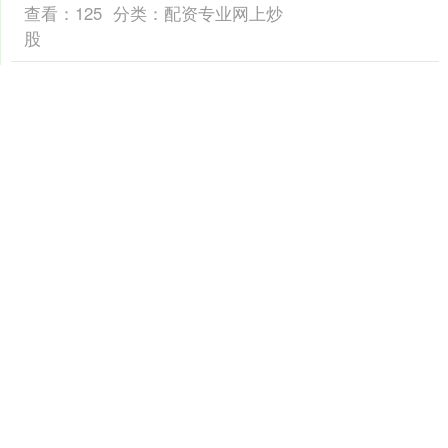
查看：
125
分类：
配资专业网上炒
股
配资炒股之家 关键时刻透
露浓缩铀4个关键信息，伊
朗扛不住了？美以坐不住
了？ 今天是
关键时刻透露浓缩铀4个关键信息配资炒
股之家，伊朗扛不住了？美以坐不住
了？ 今天是3月16号，美国、以色列和伊
朗的战争仍在白热化，全领域、全时
配资炒股之家
空、全时段打击，让人....
查看：
214
分类：
配资专业网上炒
股
个人配资网 王毅、王小
洪、董军将赴越南出
席“3+3”部长级会议