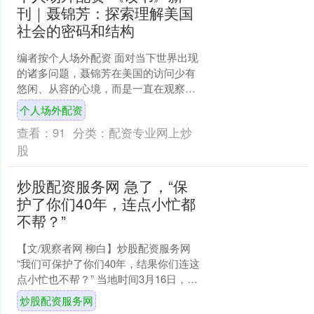
刊｜聂锦芳：探索理解美国
社会的密码和结构
编者按个人场外配资 面对当下世界出现
的诸多问题，聂锦芳在美国的访问少有
悠闲、从容的心境，而是一直在观察、
阅读和思考。在当下全球化和复杂的国
个人场外配资
际背景下，如何理解美国....
查看：
91
分类：
配资专业网上炒
股
炒股配资服务网 急了，“保
护了你们40年，连点小忙都
不帮？”
【文/观察者网 柳白】炒股配资服务网
“我们可保护了你们40年，结果你们连这
点小忙也不帮？” 当地时间3月16日，美
国总统特朗普在白宫椭圆形办公室发表
炒股配资服务网
讲话，对盟....