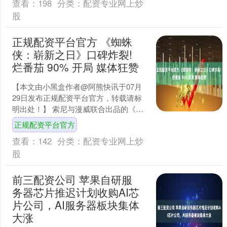
查看：
198
分类：
配资专业网上炒
股
正规配资平台官方 《蜘蛛
侠：崭新之日》口碑炸裂!
烂番茄 90% 开局 媒体狂赞
【本文由小黑盒作者@阿熊快讯于07月
29日发布正规配资平台官方，转载请标
明出处！】 索尼与漫威联合出品的《蜘
蛛侠：崭新之日》媒体口碑正式解禁，
正规配资平台官方
烂番茄新鲜度以 9....
查看：
142
分类：
配资专业网上炒
股
前三配资公司 苹果自研服
务器芯片推迟计划收购AI芯
片公司，AI服务器板块集体
大涨