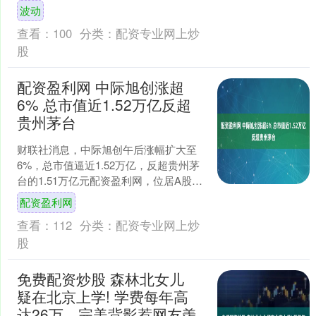
单。截至6月30日收盘，标普500指数季
波动
度涨幅达14.9....
查看：
100
分类：
配资专业网上炒
股
配资盈利网 中际旭创涨超
6% 总市值近1.52万亿反超
贵州茅台
财联社消息，中际旭创午后涨幅扩大至
6%，总市值逼近1.52万亿，反超贵州茅
台的1.51万亿元配资盈利网，位居A股总
市值第六位。 \n 原标题：中际旭创涨超
配资盈利网
6% ....
查看：
112
分类：
配资专业网上炒
股
免费配资炒股 森林北女儿
疑在北京上学! 学费每年高
达26万，完美背影惹网友羡