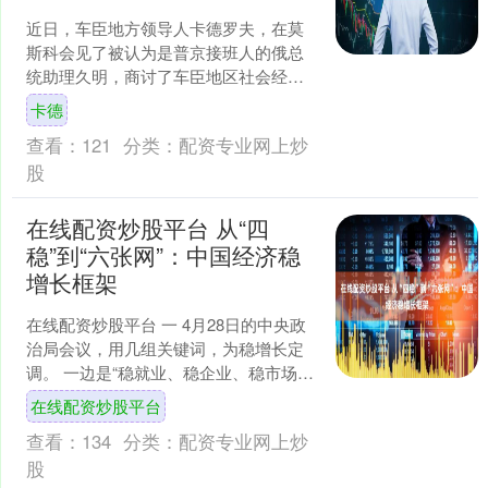
近日，车臣地方领导人卡德罗夫，在莫
斯科会见了被认为是普京接班人的俄总
统助理久明，商讨了车臣地区社会经济
发展，加强俄罗斯联邦政府与车臣地方
卡德
机构的协作等问题。 早在....
查看：
121
分类：
配资专业网上炒
股
在线配资炒股平台 从“四
稳”到“六张网”：中国经济稳
增长框架
在线配资炒股平台 一 4月28日的中央政
治局会议，用几组关键词，为稳增长定
调。 一边是“稳就业、稳企业、稳市场、
稳预期”的目标延续，一边是“六张网”“人
在线配资炒股平台
工智能+....
查看：
134
分类：
配资专业网上炒
股