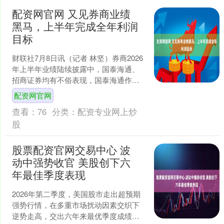
配资网官网 又见券商业绩
黑马，上半年完成全年利润
目标
财联社7月8日讯（记者 林坚）券商2026
年上半年业绩陆续披露中，国泰海通、
招商证券均有不俗表现，国泰海通作为
首家披露半年度200亿级净利润的券商，
配资网官网
创下半年度业....
查看：
76
分类：
配资专业网上炒
股
股票配资官网交易中心 波
动中强势收官 美股创下六
年最佳季度表现
2026年第二季度，美国股市走出超预期
强势行情，在多重市场扰动因素交织下
逆势走高，交出六年来最优季度成绩