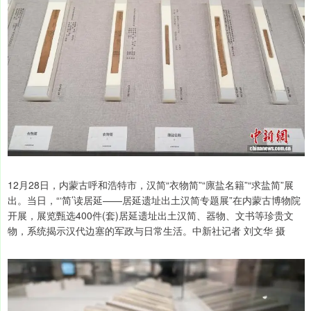
12月28日，内蒙古呼和浩特市，汉简“衣物简”“廪盐名籍”“求盐简”展
出。当日，“‘简’读居延——居延遗址出土汉简专题展”在内蒙古博物院
开展，展览甄选400件(套)居延遗址出土汉简、器物、文书等珍贵文
物，系统揭示汉代边塞的军政与日常生活。中新社记者 刘文华 摄