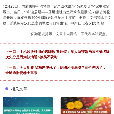
12月28日，内蒙古呼和浩特市，记录汉代戍卒“为国爱身”的家书汉简
展出。当日，“‘简’读居延——居延遗址出土汉简专题展”在内蒙古博物
院开展，展览甄选400件(套)居延遗址出土汉简、器物、文书等珍贵文
物，系统揭示汉代边塞的军政与日常生活。中新社记者 刘文华 摄
亿融配资提示：文章来自网络，不代表本站观点。
上一篇：
手机炒股好用的选哪款 斯玛特：湖人防守端沟通不畅 有8
次失分是因为缺沟通&换防不及时
下一篇：
今日配资 哈梅内伊死了，伊朗还没崩溃？油价先疯了，
全球通胀要卷土重来
相关文章