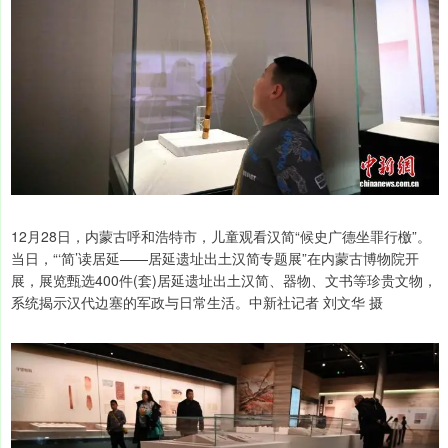
12月28日，内蒙古呼和浩特市，儿童观看汉简“候史广德坐罪行檄”。
当日，“‘简’读居延——居延遗址出土汉简专题展”在内蒙古博物院开
展，展览甄选400件(套)居延遗址出土汉简、器物、文书等珍贵文物，
系统揭示汉代边塞的军政与日常生活。中新社记者 刘文华 摄