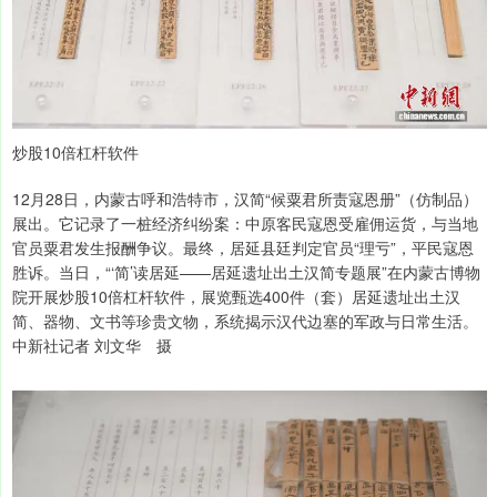
炒股10倍杠杆软件
12月28日，内蒙古呼和浩特市，汉简“候粟君所责寇恩册”（仿制品）
展出。它记录了一桩经济纠纷案：中原客民寇恩受雇佣运货，与当地
官员粟君发生报酬争议。最终，居延县廷判定官员“理亏”，平民寇恩
胜诉。当日，“‘简’读居延——居延遗址出土汉简专题展”在内蒙古博物
院开展炒股10倍杠杆软件，展览甄选400件（套）居延遗址出土汉
简、器物、文书等珍贵文物，系统揭示汉代边塞的军政与日常生活。
中新社记者 刘文华 摄