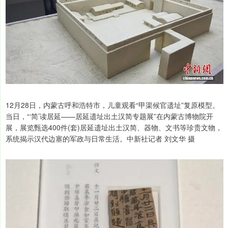
12月28日，内蒙古呼和浩特市，儿童观看“甲渠候官遗址”复原模型。
当日，“‘简’读居延——居延遗址出土汉简专题展”在内蒙古博物院开
展，展览甄选400件(套)居延遗址出土汉简、器物、文书等珍贵文物，
系统揭示汉代边塞的军政与日常生活。中新社记者 刘文华 摄