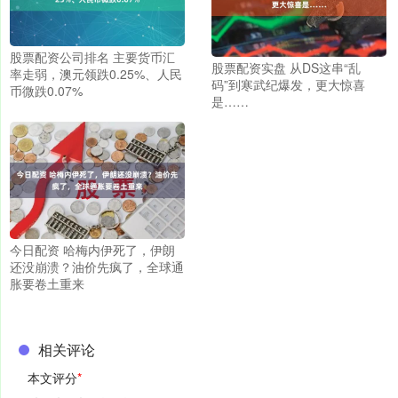
股票配资公司排名 主要货币汇
股票配资实盘 从DS这串“乱
率走弱，澳元领跌0.25%、人民
码”到寒武纪爆发，更大惊喜
币微跌0.07%
是……
今日配资 哈梅内伊死了，伊朗
还没崩溃？油价先疯了，全球通
胀要卷土重来
相关评论
本文评分
*