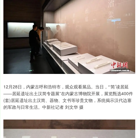
12月28日，内蒙古呼和浩特市，观众观看展品。当日，“‘简’读居延
——居延遗址出土汉简专题展”在内蒙古博物院开展，展览甄选400件
(套)居延遗址出土汉简、器物、文书等珍贵文物，系统揭示汉代边塞
的军政与日常生活。中新社记者 刘文华 摄