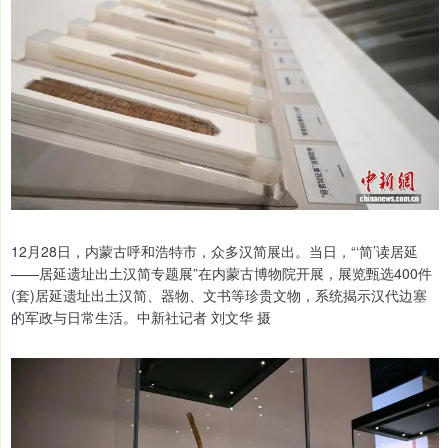
12月28日，内蒙古呼和浩特市，众多汉简展出。当日，“‘简’读居延
——居延遗址出土汉简专题展”在内蒙古博物院开展，展览甄选400件
(套)居延遗址出土汉简、器物、文书等珍贵文物，系统揭示汉代边塞
的军政与日常生活。中新社记者 刘文华 摄