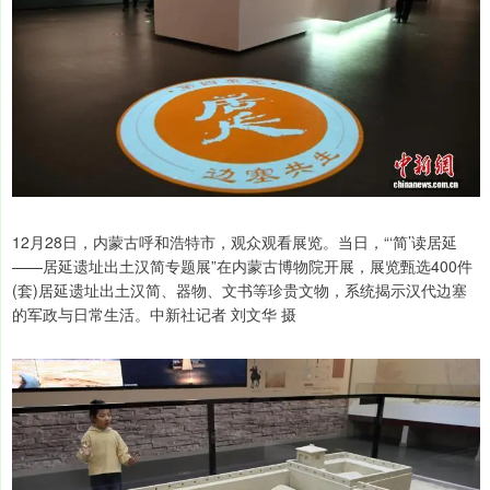
12月28日，内蒙古呼和浩特市，观众观看展览。当日，“‘简’读居延
——居延遗址出土汉简专题展”在内蒙古博物院开展，展览甄选400件
(套)居延遗址出土汉简、器物、文书等珍贵文物，系统揭示汉代边塞
的军政与日常生活。中新社记者 刘文华 摄