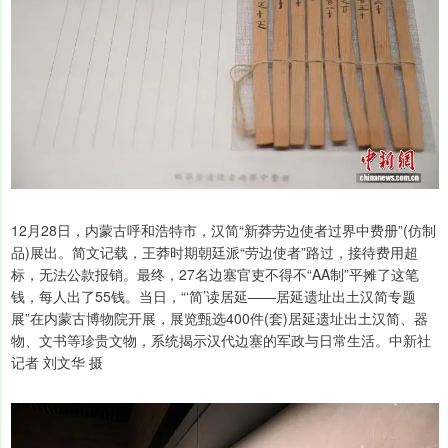
12月28日，内蒙古呼和浩特市，汉简“新莽劳边使者过界中费册”(仿制
品)展出。简文记载，王莽时期朝廷派“劳边使者”路过，接待费用超
标，无法公款报销。最终，27名边塞官吏不得不“AA制”平摊了这笔
钱，每人出了55钱。当日，“‘简’读居延——居延遗址出土汉简专题
展”在内蒙古博物院开展，展览甄选400件(套)居延遗址出土汉简、器
物、文书等珍贵文物，系统揭示汉代边塞的军政与日常生活。中新社
记者 刘文华 摄