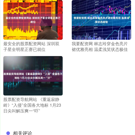
最安全的股票配资网站 深圳双
我要配资网 林志玲穿金色亮片
子星全明星正赛已就位
裙优雅亮相 温柔浅笑状态极佳
股票配资导航网站 《重返寂静
岭》“入侵”全国各大地标 1月23
日尖叫解压爽一“吓”
相关评论